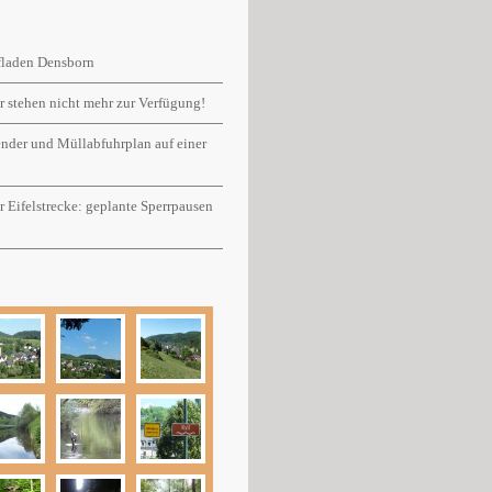
rfladen Densborn
r stehen nicht mehr zur Verfügung!
ender und Müllabfuhrplan auf einer
er Eifelstrecke: geplante Sperrpausen