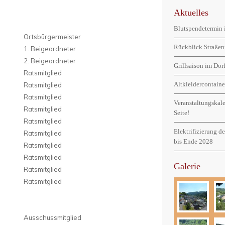
Aktuelles
Blutspendetermin 
Ortsbürgermeister
Rückblick Straßen
1. Beigeordneter
2. Beigeordneter
Grillsaison im Do
Ratsmitglied
Altkleidercontaine
Ratsmitglied
Ratsmitglied
Veranstaltungskal
Ratsmitglied
Seite!
Ratsmitglied
Elektrifizierung d
Ratsmitglied
bis Ende 2028
Ratsmitglied
Ratsmitglied
Galerie
Ratsmitglied
Ratsmitglied
Ausschussmitglied