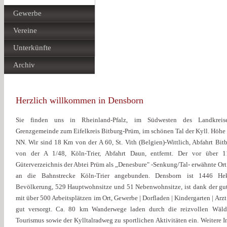
Gewerbe
Vereine
Unterkünfte
Archiv
Herzlich willkommen in Densborn
Sie finden uns in Rheinland-Pfalz, im Südwesten des Landkreises
Grenzgemeinde zum Eifelkreis Bitburg-Prüm, im schönen Tal der Kyll. Höhe
NN. Wir sind 18 Km von der A 60, St. Vith (Belgien)-Wittlich, Abfahrt Bi
von der A 1/48, Köln-Trier, Abfahrt Daun, entfernt. Der vor über 
Güterverzeichnis der Abtei Prüm als „Denesbure" -Senkung/Tal- erwähnte Ort
an die Bahnstrecke Köln-Trier angebunden. Densborn ist 1446 Hek
Bevölkerung, 529 Hauptwohnsitze und 51 Nebenwohnsitze, ist dank der gute
mit über 500 Arbeitsplätzen im Ort, Gewerbe | Dorfladen | Kindergarten | Arzt 
gut versorgt. Ca. 80 km Wanderwege laden durch die reizvollen Wäld
Tourismus sowie der Kylltalradweg zu sportlichen Aktivitäten ein. Weitere 